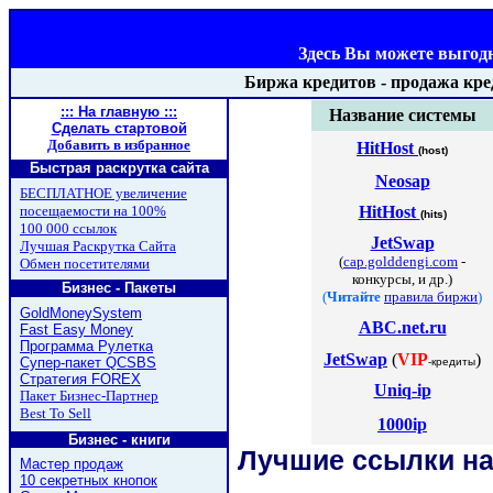
Здесь Вы можете выгодн
Биржа кредитов - продажа кред
::: На главную :::
Название системы
Сделать стартовой
Добавить в избранное
HitHost
(host)
Быстрая раскрутка сайта
Neosap
БЕСПЛАТНОЕ увеличение
посещаемости на 100%
HitHost
(hits)
100 000 ссылок
JetSwap
Лучшая Раскрутка Сайта
(
cap.golddengi.com
-
Обмен посетителями
конкурсы, и др.)
Бизнес - Пакеты
(
Читайте
правила биржи
)
GoldMoneySystem
ABC.net.ru
Fast Easy Money
Программа Рулетка
JetSwap
(
VIP
)
Супер-пакет QCSBS
-кредиты
Стратегия FOREX
Uniq-ip
Пакет Бизнес-Партнер
Best To Sell
1000ip
Бизнес - книги
Лучшие ссылки на
Мастер продаж
10 секретных кнопок