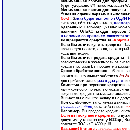
Минимальная партия для продажи
-
будет удержано 5% плюс комиссия W
Минимальная партия для покупки
- 
Условия сделки первыми выполняете
New!!!
З
аказ будет выполнен ОДИН РА
системы, об этом чуть ниже),
несмотря
одаренных.
Например, указано кол-во
наличии ТОЛЬКО на один перевод!
в наличии со временем окажется хот
возвращаются средства за
минусом
Если Вы хотите купить кредиты
, Ва
произведен платеж, логин, на который
кода протекции.
Если Вы хотите продать кредиты
, В
автоматически в зависимости от систе
кредиты которой Вы продаете и коорди
Сроки обработки заявок
- обычно, за
возможны небольшие
задержки
до 2х
дни приблизительно
раз в два дня
, ин
Комиссия при переводе кредитов
- 
нам - комиссия полностью ложится на
покупаете кредиты, комиссию оплачив
Внимательно пишите заявку и не допус
При ошибочном
заполнении данных, 
указано на сайте
, остаток/разность
не
Например
, Вы продаете кредиты си
Если вы покупаете кредиты
, то нуж
допустим, у меня на счету 5000кр., Вы
получите ТОЛЬКО 4500кр.!!!
Внимание!
В связи с участившимися случ