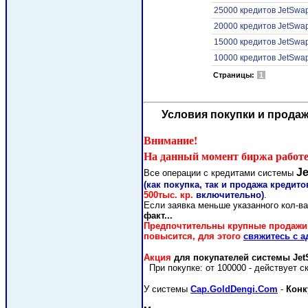
25000 кредитов JetSwap
20000 кредитов JetSwap
15000 кредитов JetSwap
10000 кредитов JetSwap
Страницы:
1
Условия покупки и продаж
Внимание!
На данный момент биржа работет
J
Все операции с кредитами системы
(как покупка, так и продажа кредито
500тыс. кр.
включительно)
.
Если заявка меньше указанного кол-ва
факт...
Предпочтительны крупные продажи 
повысится
, для этого
свяжитесь с 
Акция
для покупателей системы Jet
При покупке: от 100000 -
действует ск
У системы
Cap.GoldDengi.Com
-
Конк