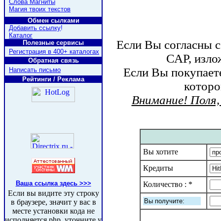
Слова Магниты
Магия твоих текстов
Обмен сылками
Добавить ссылку
!
Каталог
Если Вы согласны 
Полезные сервисы
Регистрация в 400+ каталогах
САР, изло
Обратная связь
Если Вы покупает
Написать письмо
Рейтинги / Реклама
которо
Внимание! Поля,
Вы хотите
Кредиты
Ваша ссылка здесь >>>
Количество : *
Eсли вы видите эту строку
в браузере, значит у вас в
месте установки кода не
исполняется php, уточните у